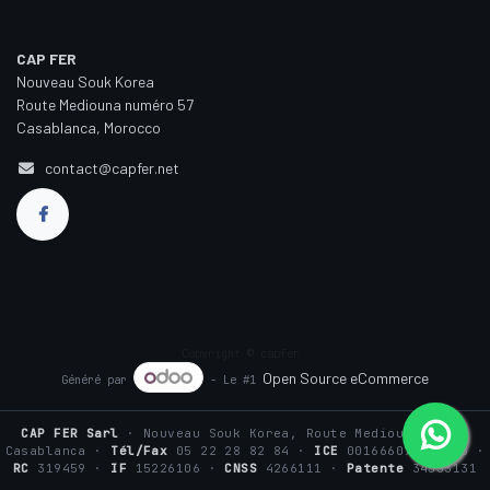
CAP FER
Nouveau Souk Korea
Route Mediouna numéro 57
Casablanca, Morocco
contact@capfer.net
Copyright © capfer
Open Source eCommerce
Généré par
- Le #1
CAP FER Sarl
· Nouveau Souk Korea, Route Mediouna n°57,
Casablanca ·
Tél/Fax
05 22 28 82 84 ·
ICE
001666075000016 ·
RC
319459 ·
IF
15226106 ·
CNSS
4266111 ·
Patente
34533131