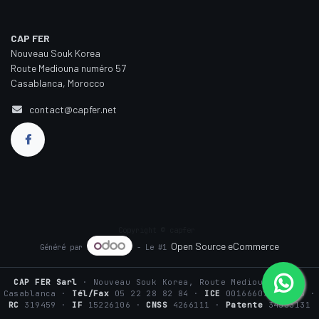
CAP FER
Nouveau Souk Korea
Route Mediouna numéro 57
Casablanca, Morocco
contact@capfer.net
Copyright © capfer
Open Source eCommerce
Généré par
- Le #1
CAP FER Sarl
· Nouveau Souk Korea, Route Mediouna n°57,
Casablanca ·
Tél/Fax
05 22 28 82 84 ·
ICE
001666075000016 ·
RC
319459 ·
IF
15226106 ·
CNSS
4266111 ·
Patente
34533131